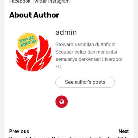
Facebook
Twitter
Instagram
About Author
admin
Steward sambilan di Anfield.
Scouser celup dan mencintai
semuanya berkenaan Liverpool
FC.
See author's posts
Continue
Previous
Next