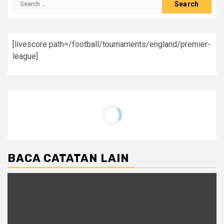
for:
[
livescore
path=/football/tournaments/england/premier-
league]
BACA CATATAN LAIN