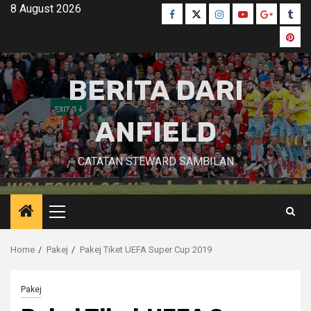
Skip
8 August 2026
Facebook
Twitter
Instagram
Youtube
Google
Tumb
to
Plus
Pinte
content
BERITA DARI
ANFIELD
CATATAN STEWARD SAMBILAN
Primary
Menu
Home
Pakej
Pakej Tiket UEFA Super Cup 2019
Pakej